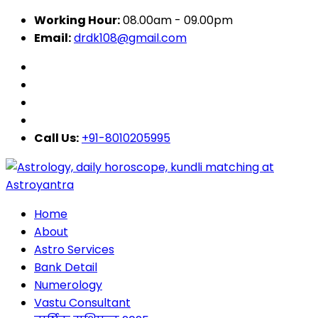
Working Hour:
08.00am - 09.00pm
Email:
drdk108@gmail.com
Call Us:
+91-8010205995
Home
About
Astro Services
Bank Detail
Numerology
Vastu Consultant