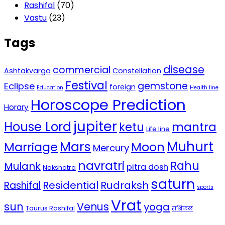
Rashifal
(70)
Vastu
(23)
Tags
disease
commercial
Ashtakvarga
Constellation
Festival
gemstone
Eclipse
foreign
Education
Health line
Horoscope Prediction
Horary
jupiter
House Lord
mantra
ketu
Life line
Mars
Muhurt
Marriage
Moon
Mercury
navratri
Rahu
Mulank
pitra dosh
Nakshatra
saturn
Residential
Rudraksh
Rashifal
sports
Vrat
sun
Venus
yoga
Taurus Rashifal
राशिफल