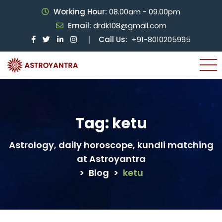
Working Hour:
08.00am - 09.00pm
Email:
drdk108@gmail.com
Call Us:
+91-8010205995
Tag:
ketu
Astrology, daily horoscope, kundli matching
at Astroyantra
>
Blog
>
ketu