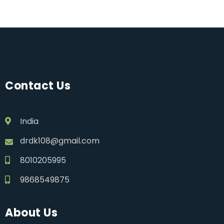
Contact Us
India
drdk108@gmail.com
8010205995
9868549875
About Us