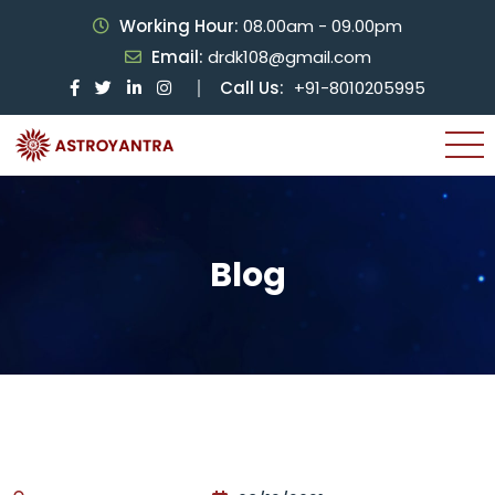
Working Hour:
08.00am - 09.00pm
Email:
drdk108@gmail.com
Call Us:
+91-8010205995
Blog