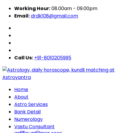
Working Hour:
08.00am - 09.00pm
Email:
drdk108@gmail.com
Call Us:
+91-8010205995
Home
About
Astro Services
Bank Detail
Numerology
Vastu Consultant