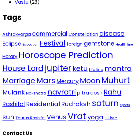
Vastu
(23)
Tags
disease
commercial
Ashtakvarga
Constellation
Festival
gemstone
Eclipse
foreign
Education
Health line
Horoscope Prediction
Horary
jupiter
House Lord
mantra
ketu
Life line
Mars
Muhurt
Marriage
Moon
Mercury
navratri
Rahu
Mulank
pitra dosh
Nakshatra
saturn
Residential
Rudraksh
Rashifal
sports
Vrat
sun
Venus
yoga
Taurus Rashifal
राशिफल
Contact Us