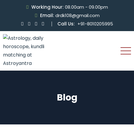
Working Hour:
08.00am - 09.00pm
Email:
drdk108@gmail.com
Call Us:
+91-8010205995
Blog