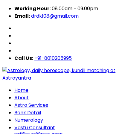
Working Hour:
08.00am - 09.00pm
Email:
drdk108@gmail.com
Call Us:
+91-8010205995
Home
About
Astro Services
Bank Detail
Numerology
Vastu Consultant