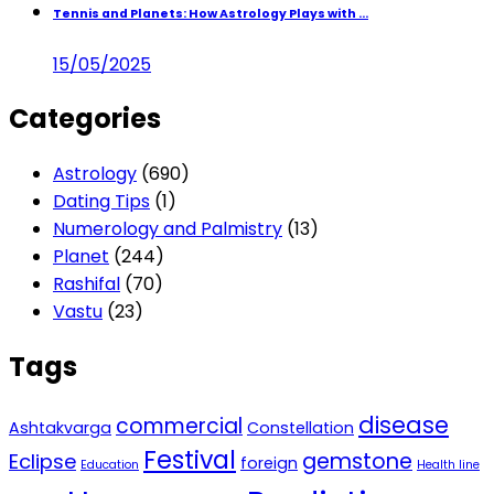
Tennis and Planets: How Astrology Plays with ...
15/05/2025
Categories
Astrology
(690)
Dating Tips
(1)
Numerology and Palmistry
(13)
Planet
(244)
Rashifal
(70)
Vastu
(23)
Tags
disease
commercial
Ashtakvarga
Constellation
Festival
gemstone
Eclipse
foreign
Education
Health line