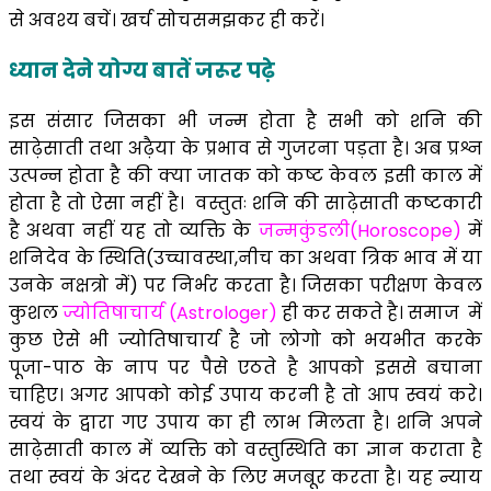
से अवश्य बचें। खर्च सोचसमझकर ही करें।
ध्यान देने योग्य बातें जरूर पढ़े
इस संसार जिसका भी जन्म होता है सभी को शनि की
साढ़ेसाती तथा अढ़ैया के प्रभाव से गुजरना पड़ता है। अब प्रश्न
उत्पन्न होता है की क्या जातक को कष्ट केवल इसी काल में
होता है तो ऐसा नहीं है। वस्तुतः शनि की साढ़ेसाती कष्टकारी
है अथवा नहीं यह तो व्यक्ति के
जन्मकुंडली(Horoscope)
में
शनिदेव के स्थिति(उच्चावस्था,नीच का अथवा त्रिक भाव में या
उनके नक्षत्रो में) पर निर्भर करता है। जिसका परीक्षण केवल
कुशल
ज्योतिषाचार्य (Astrologer)
ही कर सकते है। समाज में
कुछ ऐसे भी ज्योतिषाचार्य है जो लोगो को भयभीत करके
पूजा-पाठ के नाप पर पैसे एठते है आपको इससे बचाना
चाहिए। अगर आपको कोई उपाय करनी है तो आप स्वयं करे।
स्वयं के द्वारा गए उपाय का ही लाभ मिलता है। शनि अपने
साढ़ेसाती काल में व्यक्ति को वस्तुस्थिति का ज्ञान कराता है
तथा स्वयं के अंदर देखने के लिए मजबूर करता है। यह न्याय