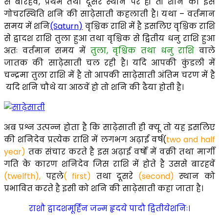
से बारहवें, प्रथम तथा दूसरे स्थान पर हो तो शनि की इस
गोचरस्थिति शनि की साढ़ेसाती कहलाती है। यथा – वर्तमान
समय में शनि
(Saturn)
वृश्चिक राशि में है इसलिए वृश्चिक राशि
से द्वादश राशि तुला हुआ तथा वृश्चिक से द्वितीय धनु राशि हुआ
अतः वर्तमान समय में
तुला, वृश्चिक तथा धनु राशि
वाले
जातक की साढ़ेसाती चल रही है। यदि आपकी कुंडली में
चन्द्रमा तुला राशि में है तो आपकी साढ़ेसाती अंतिम चरण में है
यदि शनि चौथे या आठवें हो तो शनि की ढैया होती है।
अब प्रश्न उत्पन्न होता है कि साढ़ेसाती ही क्यू तो यह इसलिए
की शनिदेव प्रत्येक राशि में लगभग अढ़ाई वर्ष(
two and half
year)
तक संचार करते है इस अढ़ाई वर्षो में वक्री तथा मार्गी
गति के कारण शनिदेव जिस राशि में होते है उससे बारहवें
(twelfth),
पहले
( first)
तथा दूसरे
(second)
स्थान को
प्रभावित करते है इसी को शनि की साढ़ेसाती कहा जाता है।
राशौ द्वादशमूर्हिन जन्म हृदये पादौ द्वितीयेशनिः।