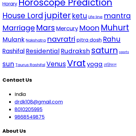
Horoscope Prediction
Horary
jupiter
House Lord
mantra
ketu
Life line
Mars
Muhurt
Marriage
Moon
Mercury
navratri
Rahu
Mulank
pitra dosh
Nakshatra
saturn
Residential
Rudraksh
Rashifal
sports
Vrat
sun
Venus
yoga
Taurus Rashifal
राशिफल
Contact Us
India
drdk108@gmail.com
8010205995
9868549875
About Us