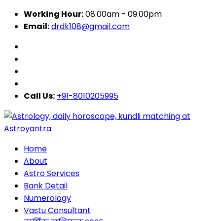
Working Hour:
08.00am - 09.00pm
Email:
drdk108@gmail.com
Call Us:
+91-8010205995
Home
About
Astro Services
Bank Detail
Numerology
Vastu Consultant