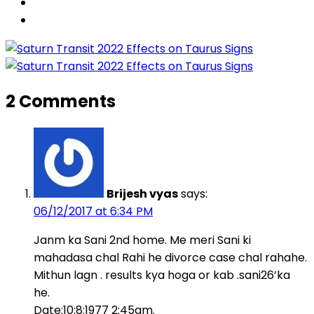
2 Comments
Brijesh vyas
says:
06/12/2017 at 6:34 PM
Janm ka Sani 2nd home. Me meri Sani ki
mahadasa chal Rahi he divorce case chal rahahe.
Mithun lagn . results kya hoga or kab .sani26’ka
he.
Date:10:8:1977 2:45am.