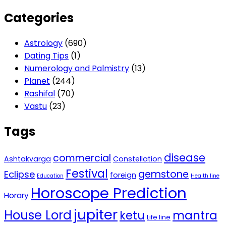
Categories
Astrology
(690)
Dating Tips
(1)
Numerology and Palmistry
(13)
Planet
(244)
Rashifal
(70)
Vastu
(23)
Tags
disease
commercial
Ashtakvarga
Constellation
Festival
gemstone
Eclipse
foreign
Education
Health line
Horoscope Prediction
Horary
jupiter
House Lord
mantra
ketu
Life line