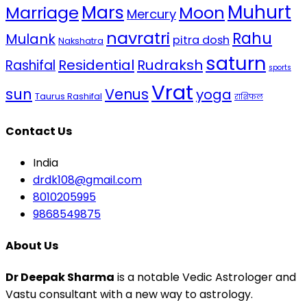
Mars
Muhurt
Marriage
Moon
Mercury
navratri
Rahu
Mulank
pitra dosh
Nakshatra
saturn
Residential
Rudraksh
Rashifal
sports
Vrat
sun
Venus
yoga
Taurus Rashifal
राशिफल
Contact Us
India
drdk108@gmail.com
8010205995
9868549875
About Us
Dr Deepak Sharma
is a notable Vedic Astrologer and
Vastu consultant with a new way to astrology.