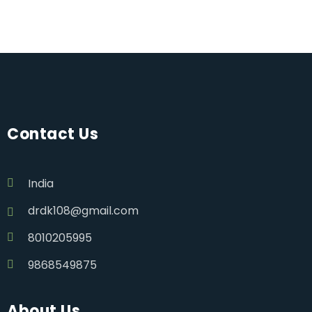
Contact Us
India
drdk108@gmail.com
8010205995
9868549875
About Us