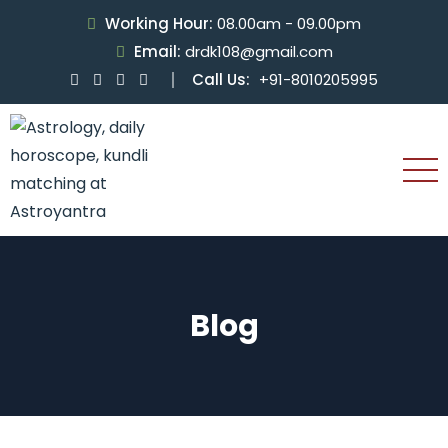
Working Hour:
08.00am - 09.00pm
Email:
drdk108@gmail.com
Call Us:
+91-8010205995
Blog