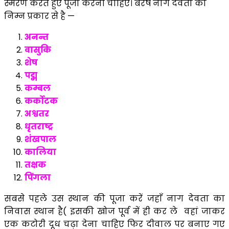
स्मरण करते हुए पूजा करनी चाहिए। बरष नाग देवता का
निम्न प्रकार से है —
अनन्त
वासुकि
शेष
पद्म
कम्बल
कर्कोटक
अश्वतर
धृतराष्ट्र
शंखपाल
कालिया
तक्षक
पिंगला
सबसे पहले उस स्थान की पूजा करें जहाँ नाग देवता का
निवास स्थान है( इसकी खोज पूर्व में ही कर ले वहां जाकर
एक कटोरी दूध चढ़ा देना चाहिए फिर दीवाल पर बनाए गए