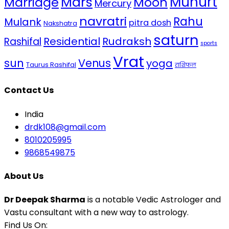
Mars
Muhurt
Marriage
Moon
Mercury
navratri
Rahu
Mulank
pitra dosh
Nakshatra
saturn
Residential
Rudraksh
Rashifal
sports
Vrat
sun
Venus
yoga
Taurus Rashifal
राशिफल
Contact Us
India
drdk108@gmail.com
8010205995
9868549875
About Us
Dr Deepak Sharma
is a notable Vedic Astrologer and
Vastu consultant with a new way to astrology.
Find Us On: