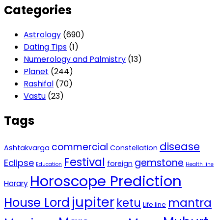
Categories
Astrology
(690)
Dating Tips
(1)
Numerology and Palmistry
(13)
Planet
(244)
Rashifal
(70)
Vastu
(23)
Tags
disease
commercial
Ashtakvarga
Constellation
Festival
gemstone
Eclipse
foreign
Education
Health line
Horoscope Prediction
Horary
jupiter
House Lord
mantra
ketu
Life line