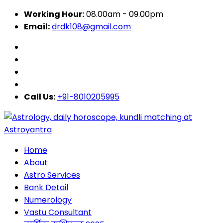
Working Hour:
08.00am - 09.00pm
Email:
drdk108@gmail.com
Call Us:
+91-8010205995
Home
About
Astro Services
Bank Detail
Numerology
Vastu Consultant