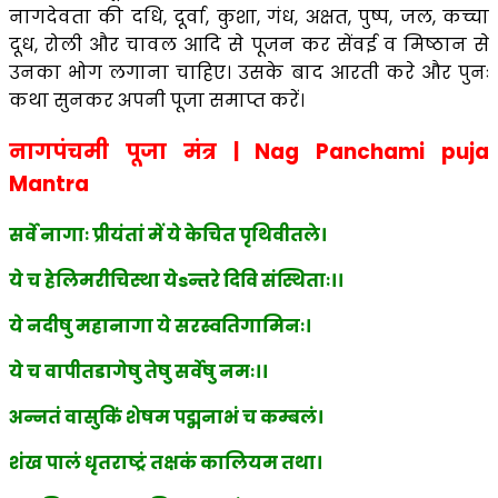
नागदेवता की दधि, दूर्वा, कुशा, गंध, अक्षत, पुष्प, जल, कच्चा
दूध, रोली और चावल आदि से पूजन कर सेंवई व मिष्ठान से
उनका भोग लगाना चाहिए। उसके बाद आरती करे और पुनः
कथा सुनकर अपनी पूजा समाप्त करें।
नागपंचमी पूजा मंत्र | Nag Panchami puja
Mantra
सर्वे नागाः प्रीयंतां में ये केचित पृथिवीतले।
ये च हेलिमरीचिस्था येsन्तरे दिवि संस्थिताः।।
ये नदीषु महानागा ये सरस्वतिगामिनः।
ये च वापीतडागेषु तेषु सर्वेषु नमः।।
अन्नतं वासुकिं शेषम पद्मनाभं च कम्बलं।
शंख पालं धृतराष्ट्रं तक्षकं कालियम तथा।