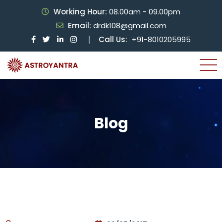
Working Hour:
08.00am - 09.00pm
Email:
drdk108@gmail.com
Call Us:
+91-8010205995
Blog