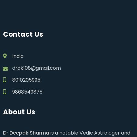
Contact Us
India
drdk108@gmail.com
8010205995
9868549875
About Us
Dr Deepak Sharma
is a notable Vedic Astrologer and