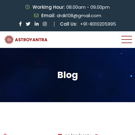
Working Hour:
08.00am - 09.00pm
Email:
drdk108@gmail.com
Call Us:
+91-8010205995
Blog