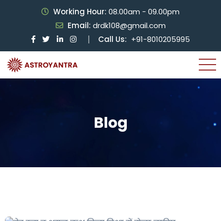
Working Hour:
08.00am - 09.00pm
Email:
drdk108@gmail.com
Call Us:
+91-8010205995
Blog