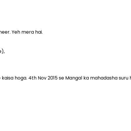
eer. Yeh mera hai.
e),
fe kaisa hoga. 4th Nov 2015 se Mangal ka mahadasha suru