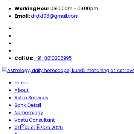
Working Hour:
08.00am - 09.00pm
Email:
drdk108@gmail.com
Call Us:
+91-8010205995
Home
About
Astro Services
Bank Detail
Numerology
Vastu Consultant
वार्षिक राशिफल 2025