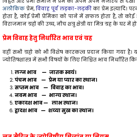
विद्वत और प्रेमी समाज ने प्रेम को अपने अपने नजरिये से देखा है
अलौकिक
प्रेम,
विवाह पूर्व लड़का-लड़की
का प्रेम इत्यादि। परन
होता है, कोई प्रेमी प्रेमिका को पाने में सफल होता है, तो 
विराजमान ग्रहों की उच्च, नीच शत्रु क्षेत्री या मित्र ग्रह के घर में
प्रेम विवाह हेतु निर्धारित भाव एवं ग्रह
वहीं सभी ग्रहो को भी विशेष कारकत्व प्रदान किया गया है।
ज्योतिषशास्त्र में सभी विषयों के लिए निश्चित भाव निर्धारित क
लग्न भाव — जातक स्वयं।
पंचम भाव — प्रेम या प्यार का स्थान।
सप्तम भाव — विवाह का भाव।
नवम भाव — भाग्य स्थान।
एकादश भाव — लाभ स्थान।
द्वादश भाव — शय्या सुख का स्थान।
लव मैरिज के ज्योतिषीय सिद्धांत या नियम