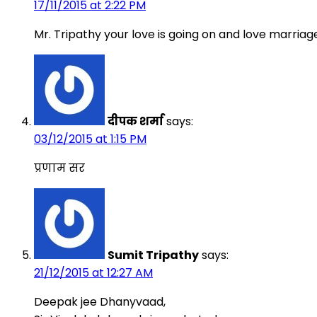
17/11/2015 at 2:22 PM
Mr. Tripathy your love is going on and love marriage
दीपक शर्मा
says:
03/12/2015 at 1:15 PM
प्रणाम सर
Sumit Tripathy
says:
21/12/2015 at 12:27 AM
Deepak jee Dhanyvaad,