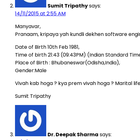
Sumit Tripathy
says:
14/11/2015 at 2:55 AM
Manyavar,
Pranaam, kripaya yah kundli dekhen software engin
Date of Birth 10th Feb 1981,
Time of birth 21:43 (09:43PM) (Indian Standard Tim
Place of Birth : Bhubaneswar(Odisha,India),
Gender:Male
Vivah kab hoga ? kya prem vivah hoga ? Marital li
Sumit Tripathy
Dr. Deepak Sharma
says: