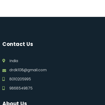
Contact Us
India
drdk108@gmail.com
8010205995
9868549875
About Us