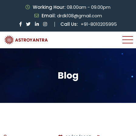
Working Hour:
08.00am - 09.00pm
Email:
drdk108@gmail.com
Call Us:
+91-8010205995
Blog