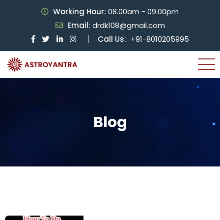
Working Hour:
08.00am - 09.00pm
Email:
drdk108@gmail.com
Call Us:
+91-8010205995
Blog