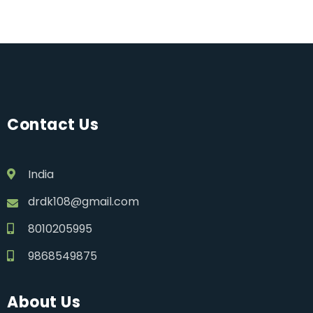
Contact Us
India
drdk108@gmail.com
8010205995
9868549875
About Us