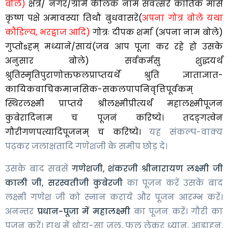
बोले)
क्षेत्रे/ नगर/ग्रामे कीलक नाम संवत्सरे कार्तिक मासे
कृष्ण पक्षे अमावस्या तिथौ बुधवासरे(
अपना गोत्र बोले यथा
कौंडिल्य, भरद्वाज आदि)
गोत्रः दीपक शर्मा (अपना नाम बोले)
गुप्तोsहम् मध्याने/सायं(जब आप पूजा कर रहे हो उसके
अनुसार बोले) सर्वकर्मसु शुद्धयर्थं
श्रुतिस्मृतिपुराणोक्तफलप्राप्तयर्थे श्रुति ज्ञाताज्ञात-
कायिकवाचिकमानसिक-सकलपापनिवृत्तिपूर्वकम्
स्थिरलक्ष्मी प्राप्तये श्रीलक्ष्मीप्रीत्यर्थं महालक्ष्मीपूजन
कुबेरादिनाम च पूजनं करिष्ये। तदङ्गत्वेन
गौरीगणपत्यादिपूजनम् च करिष्ये।
यह संकल्प-वाक्य
पढ़कर जलाक्षतादि गणेशजी के समीप छोड़ दे।
उसके बाद सबसे
गणेशजी, शंकरजी श्रीनारायण लक्ष्मी जी
काली जी, सरस्वतीजी कुबेरजी
का पूजन करें उसके बाद
लक्ष्मी गणेश जी को स्नान कराये और पूजन आरम्भ करें।
अनन्तर
प्रधान-पूजा में महालक्ष्मी
का पूजन करें। गौरी का
पूजन करें। हाथ में थोड़ा-सा जल, फूल लेकर ध्यान, आह्वाहन,