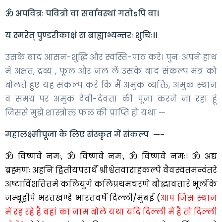
ॐ अपवित्रः पवित्रो वा सर्वावस्थां गतोsपि वा।
य स्मरेत् पुण्डरीकाक्षं स बाह्याभ्यन्तरः शुचिः।।
उसके बाद आसन-शुद्धि और स्वस्ति-पाठ करे। पुनः अपने हाथ
में अक्षत, द्रव्य , फूल और जल लें उसके बाद संकल्प मंत्र को
बोलते हुए यह संकल्प करे कि मैं अमुक व्यक्ति, अमुक स्थान
व समय पर अमुक देवी-देवता की पूजा करने जा रहा हूं
जिससे मुझे शास्त्रोक्त फल की प्राप्ति हो यथा —
महालक्ष्मीपूजा के लिए संस्कृत में संकल्प —-
ॐ विष्णवे नमः, ॐ विष्णवे नमः, ॐ विष्णवे नमः। ॐ अद्य
ब्रह्मणः अहनि द्वितीयपरार्धे श्रीश्वेतवाराहकल्पे वैवस्वतमन्वंतरे
अष्टाविंशतितमे कलियुगे कलिप्रथमचरणे बौद्धावतारे भूर्लोके
जम्बूद्वीपे भरतखण्डे भारतवर्षे दिल्ली/मुंबई (
आप जिस स्थान
में रह रहे है वहां का नाम बोले यथा यदि दिल्ली में है तो दिल्ली