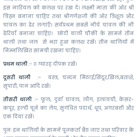
इस नारियल को कलश पर रख दे। लक्ष्मी माता की ओर श्री
चिह्न बनाना चाहिए तथा श्रीगणेशजी की ओर त्रिशूल और
चावल का ढेर लगाएँ। सर्वप्रथम सबसे नीचे चावल की नौ
ढेरियाँ बनाना चाहिए। छोटी वाली चौकी के सामने तीन
थाली तथा जल से भरा हुआ कलश रखें। तीन थालियों में
निम्नलिखित सामग्री रखना चाहिए।
प्रथम थाली
:- ११ ग्यारह दीपक रखें।
दूसरी थाली
:- वस्त्र, चन्दन मिठाई,सिंदूर,खिल,बताशे,
सुपारी, पान आदि रखे।
तीसरी थाली
:- फूल, दुर्वा चावल, लौंग, इलायची, केसर-
कपूर, हल्दी चूने का लेप, सुगंधित पदार्थ, धूप, अगरबत्ती और
एक दिया रखें।
पुनः इन थालियों के सामने पूजकर्ता बैठ जाए तथा परिवार के