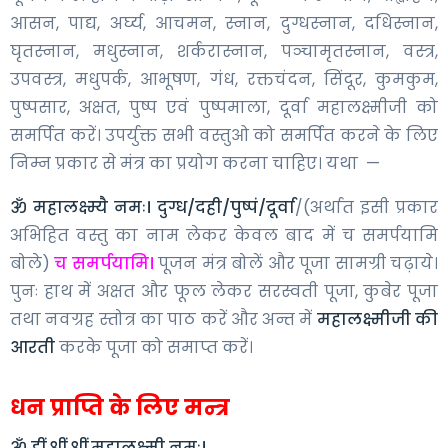
आसन, पाद्य, अर्घ्य, आचमन, स्नान, दुग्धस्नान, दधिस्नान,
घृतस्नान, मधुस्नान, शर्करास्नान, पञ्चामृतस्नान, वस्त्र,
उपवस्त्र, मधुपर्क, आभूषण, गंध, रक्तचंदन, सिंदूर, कुमकुम,
पुष्पसार, अक्षत, पुष्प एवं पुष्पमाला, दूर्वा महालक्ष्मीजी को
समर्पित करें। उपर्युक्त सभी वस्तुओ को समर्पित करने के लिए
निम्न प्रकार से मंत्र का प्रयोग करना चाहिए। यथा —
ॐ महालक्ष्म्यै नमः। दुग्ध/दही/पुष्पं/दूर्वा
/(अर्थात इसी प्रकार
अभिहित वस्तु का नाम लेकर केवल बाद में च समर्पयामि
बोले)
च समर्पयामि।
पूजन मंत्र बोलें और पूजा सामग्री चढ़ाये।
पुनः हाथ में अक्षत और फूल लेकर सरस्वती पूजा, कुबेर पूजा
तथा नवग्रह स्तोत्र का पाठ करें और अन्त में
महालक्ष्मीजी की
आरती
करके पूजा को समाप्त करें।
धन प्राप्ति के लिए मन्त्र
ॐ ह्रीं श्रीं श्रीं महालक्ष्मी नमः।