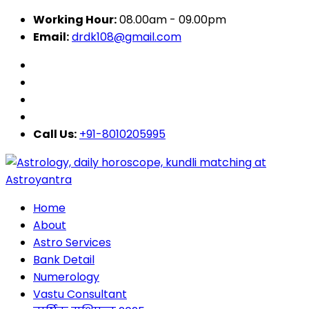
Working Hour:
08.00am - 09.00pm
Email:
drdk108@gmail.com
Call Us:
+91-8010205995
Home
About
Astro Services
Bank Detail
Numerology
Vastu Consultant