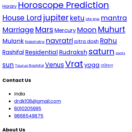
Horoscope Prediction
Horary
jupiter
House Lord
mantra
ketu
Life line
Mars
Muhurt
Marriage
Moon
Mercury
navratri
Rahu
Mulank
pitra dosh
Nakshatra
saturn
Residential
Rudraksh
Rashifal
sports
Vrat
sun
Venus
yoga
Taurus Rashifal
राशिफल
Contact Us
India
drdk108@gmail.com
8010205995
9868549875
About Us