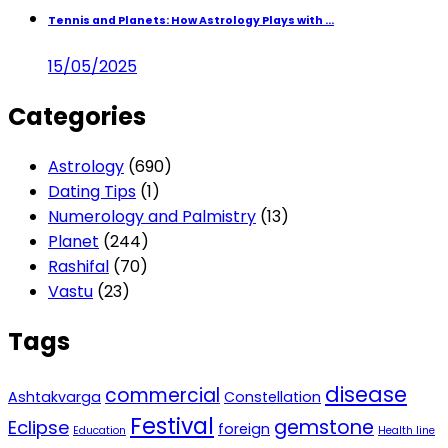
Tennis and Planets: How Astrology Plays with ...
15/05/2025
Categories
Astrology
(690)
Dating Tips
(1)
Numerology and Palmistry
(13)
Planet
(244)
Rashifal
(70)
Vastu
(23)
Tags
disease
commercial
Ashtakvarga
Constellation
Festival
gemstone
Eclipse
foreign
Education
Health line