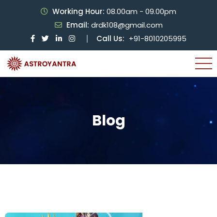
Working Hour:
08.00am - 09.00pm
Email:
drdk108@gmail.com
Call Us:
+91-8010205995
Blog