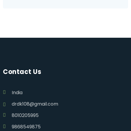
Contact Us
India
drdk108@gmail.com
8010205995
9868549875