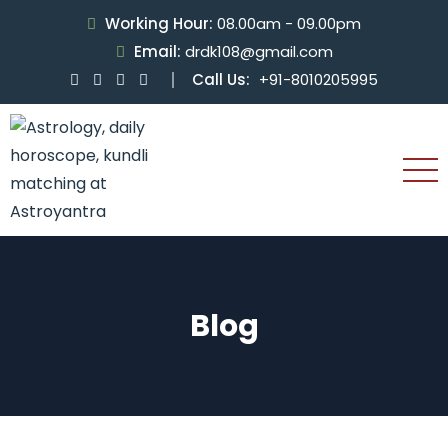
Working Hour:
08.00am - 09.00pm
Email:
drdk108@gmail.com
Call Us:
+91-8010205995
Blog