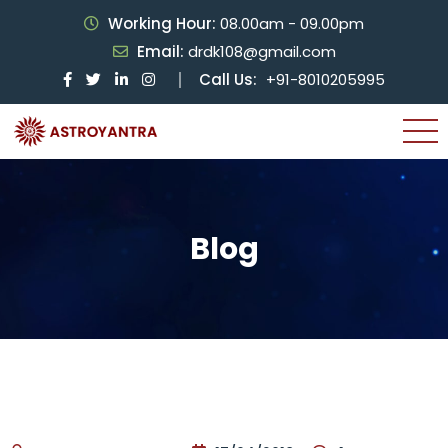
Working Hour:
08.00am - 09.00pm
Email:
drdk108@gmail.com
Call Us:
+91-8010205995
Blog