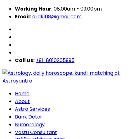
Working Hour:
08.00am - 09.00pm
Email:
drdk108@gmail.com
Call Us:
+91-8010205995
Home
About
Astro Services
Bank Detail
Numerology
Vastu Consultant