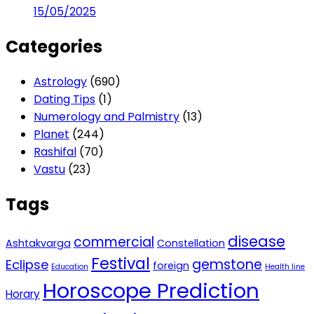
15/05/2025
Categories
Astrology
(690)
Dating Tips
(1)
Numerology and Palmistry
(13)
Planet
(244)
Rashifal
(70)
Vastu
(23)
Tags
disease
commercial
Ashtakvarga
Constellation
Festival
gemstone
Eclipse
foreign
Education
Health line
Horoscope Prediction
Horary