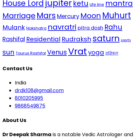
jupiter
House Lord
mantra
ketu
Life line
Mars
Muhurt
Marriage
Moon
Mercury
navratri
Rahu
Mulank
pitra dosh
Nakshatra
saturn
Residential
Rudraksh
Rashifal
sports
Vrat
sun
Venus
yoga
Taurus Rashifal
राशिफल
Contact Us
India
drdk108@gmail.com
8010205995
9868549875
About Us
Dr Deepak Sharma
is a notable Vedic Astrologer and