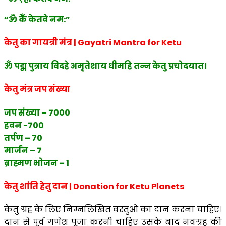
“ॐ केँ केतवे नम:”
केतु का गायत्री मंत्र | Gayatri Mantra for Ketu
ॐ पद्म पुत्राय विदहे अमृतेशाय धीमहि तन्न केतु प्रचोदयात।
केतु मंत्र जप संख्या
जप संख्या – 7000
हवन -700
तर्पण – 70
मार्जन – 7
ब्राह्मण भोजन – 1
केतु शांति हेतु दान | Donation for Ketu Planets
केतु ग्रह के लिए निम्नलिखित वस्तुओ का दान करना चाहिए।
दान से पूर्व गणेश पूजा करनी चाहिए उसके बाद नवग्रह की